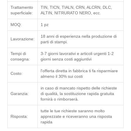
Trattamento
TIN, TICN, TIALN, CRN, ALCRN, DLC,
superficiale:
ALTIN, NITRURATO NERO, ecc.
MOQ:
1 pz
18 anni di esperienza nella produzione di
Lavorazione:
parti di stampi.
Tempi di
3-7 giorni lavorativi e articoli urgenti 1-2
consegna:
giorni senza costi aggiuntivi
l'offerta diretta in fabbrica ti fa risparmiare
Costo:
almeno il 30% sui costi
in caso di mancato rispetto delle richieste
Garanzia:
di qualità, la sostituzione rapida gratuita
fornirà o rimborserà.
tutte le tue richieste saranno molto
Risposta:
apprezzate e riceveranno una risposta
rapida