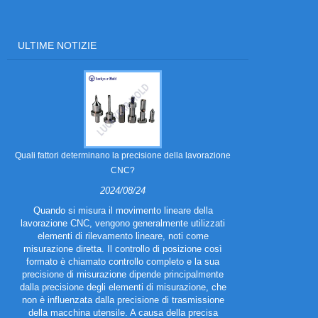
ULTIME NOTIZIE
Quali fattori determinano la precisione della lavorazione
Quali sono i 
CNC?
2024/08/24
Quando si misura il movimento lineare della
Le parti stamp
lavorazione CNC, vengono generalmente utilizzati
utilizzando una 
elementi di rilevamento lineare, noti come
seconda delle 
misurazione diretta. Il controllo di posizione così
resistenza alla 
formato è chiamato controllo completo e la sua
applicazione.
precisione di misurazione dipende principalmente
dalla precisione degli elementi di misurazione, che
non è influenzata dalla precisione di trasmissione
della macchina utensile. A causa della precisa